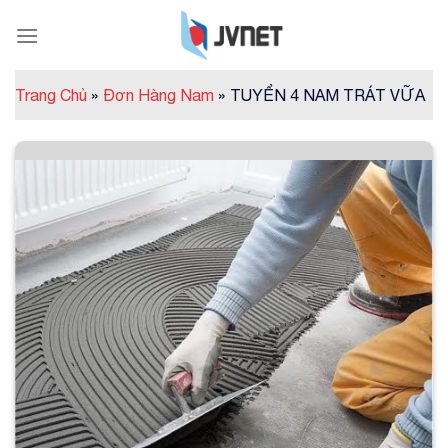
Skip
to
content
Trang Chủ
»
Đơn Hàng Nam
»
TUYỂN 4 NAM TRÁT VỮA