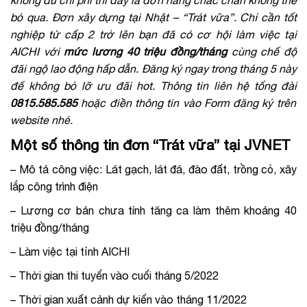
không đủ chi phí thì đây là đơn hàng chắc chắn không thể
bỏ qua. Đơn xây dựng tại Nhật – “Trát vữa”
. Chỉ cần tốt
nghiệp từ cấp 2 trở lên bạn đã có cơ hội làm việc tại
AICHI với
mức lương 40 triệu đồng/tháng
cùng chế độ
đãi ngộ lao động hấp dẫn. Đăng ký ngay trong tháng 5 này
để không bỏ lỡ ưu đãi hot. Thông tin liên hệ tổng đài
0815.585.585
hoặc điền thông tin vào Form đăng ký trên
website nhé.
Một số thông tin đơn “Trát vữa” tại JVNET
– Mô tả công việc: Lát gạch, lát đá, đào đất, trồng cỏ, xây
lắp công trình điện
– Lương cơ bản chưa tính tăng ca làm thêm khoảng 40
triệu đồng/tháng
– Làm việc tại tỉnh AICHI
– Thời gian thi tuyển vào cuối tháng 5/2022
– Thời gian xuất cảnh dự kiến vào tháng 11/2022