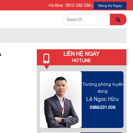
Hotline: 0815 585 585
|
Đăng Ký Ngay
À
LIÊN HỆ NGAY
HOTLINE
Trưởng phòng tuyển
dụng
Lê Ngọc Hữu
0989.501.009