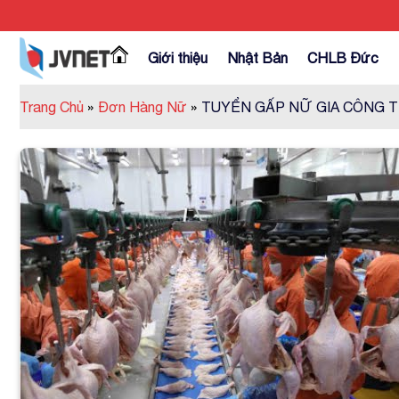
Skip
to
content
Giới thiệu
Nhật Bản
CHLB Đức
Trang Chủ
»
Đơn Hàng Nữ
»
TUYỂN GẤP NỮ GIA CÔNG T