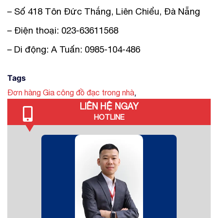
– Số 418 Tôn Đức Thắng, Liên Chiểu, Đà Nẵng
– Điện thoại: 023-63611568
– Di động: A Tuấn: 0985-104-486
Tags
,
Đơn hàng Gia công đồ đạc trong nhà
LIÊN HỆ NGAY
HOTLINE