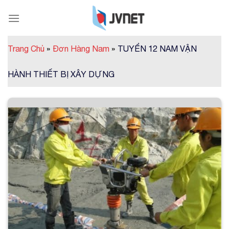
Skip
to
content
Trang Chủ
»
Đơn Hàng Nam
»
TUYỂN 12 NAM VẬN
HÀNH THIẾT BỊ XÂY DỰNG