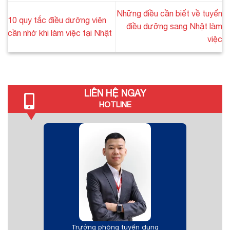
Những điều cần biết về tuyển
10 quy tắc điều dưỡng viên
điều dưỡng sang Nhật làm
cần nhớ khi làm việc tại Nhật
việc
LIÊN HỆ NGAY
HOTLINE
Trưởng phòng tuyển dụng