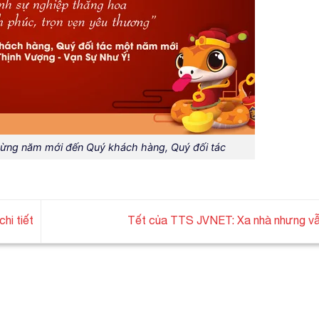
mừng năm mới đến Quý khách hàng, Quý đối tác
hi tiết
Tết của TTS JVNET: Xa nhà nhưng v