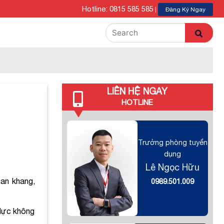
Hotline: 0815 585 585
|
Đăng Ký Ngay
LIÊN HỆ NGAY
HOTLINE
Trưởng phòng tuyển
dụng
Lê Ngọc Hữu
 an khang,
0989.501.009
 lực không