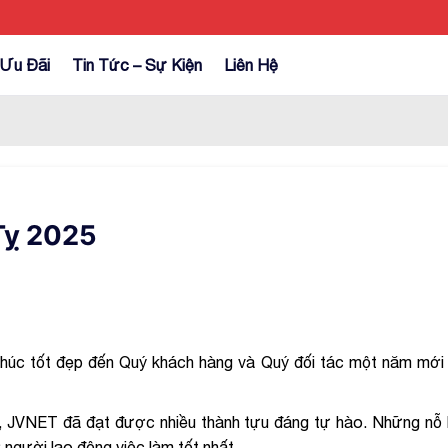
Ưu Đãi
Tin Tức – Sự Kiện
Liên Hệ
Tỵ 2025
chúc tốt đẹp đến Quý khách hàng và Quý đối tác một năm mới
ị, JVNET đã đạt được nhiều thành tựu đáng tự hào. Những nỗ
ợ người lao động việc làm tốt nhất.