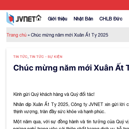
Skip
to
content
Giới thiệu
Nhật Bản
CHLB Đức
Trang chủ
»
Chúc mừng năm mới Xuân Ất Tỵ 2025
TIN TỨC
,
TIN TỨC - SỰ KIỆN
Chúc mừng năm mới Xuân Ất 
Kính gửi Quý khách hàng và Quý đối tác!
Nhân dịp Xuân Ất Tỵ 2025, Công ty JVNET xin gửi lời 
thịnh vượng, tràn đầy sức khỏe và hạnh phúc.
Một năm qua, với sự đồng hành và tin tưởng của Quý v
ngừng nghỉ trong việc cải thiện chất lượng dịch vụ, hỗ tr