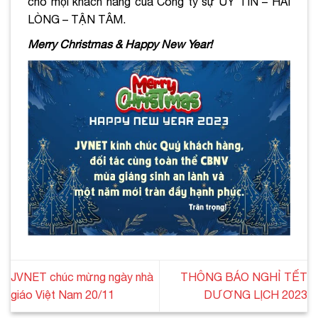
cho mọi khách hàng của Công ty sự UY TÍN – HÀI
LÒNG – TẬN TÂM.
Merry Christmas & Happy New Year!
JVNET chúc mừng ngày nhà
THÔNG BÁO NGHỈ TẾT
giáo Việt Nam 20/11
DƯƠNG LỊCH 2023