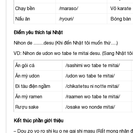
Chạy bền
/maraso/
Võ karate
Nấu ăn
/ryouri/
Bóng bàn
Điểm yêu thích tại Nhật
Nihon de …….desu (
Khi đến Nhật tôi muốn thử….)
VD: Nihon de udon wo tabe te mitai desu. (Sang Nhật tôi
Ăn gỏi cá
/sashimi wo tabe te mitai/
Ăn mỳ udon
/udon wo tabe te mitai/
Đi tàu điện ngầm
/chikatetsu ni notte mitai/
Ăn mỳ ramen
/raamen wo tabe te mitai/
Rượu sake
/osake wo nonde mitai/
Kết thúc phần giới thiệu
– Dou zo yo ro shi ku o ne gai shi masu (Rất mong nhận đ