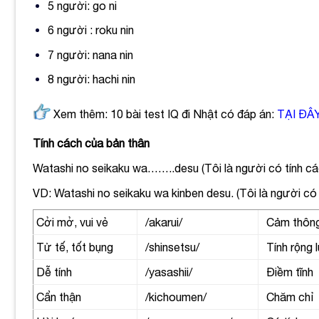
5 người: go ni
6 người : roku nin
7 người: nana nin
8 người: hachi nin
Xem thêm: 10 bài test IQ đi Nhật có đáp án:
TẠI ĐÂ
Tính cách của bản thân
Watashi no seikaku wa……..desu (
Tôi là người có tính ca
VD: Watashi no seikaku wa kinben desu. (Tôi là người có 
Cởi mở, vui vẻ
/akarui/
Cảm thôn
Tử tế, tốt bụng
/shinsetsu/
Tính rộng 
Dễ tính
/yasashii/
Điềm tĩnh
Cẩn thận
/kichoumen/
Chăm chỉ