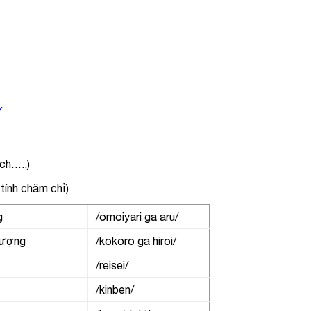
Y
́ch…..)
tính chăm chỉ)
g
/omoiyari ga aru/
lượng
/kokoro ga hiroi/
/reisei/
/kinben/