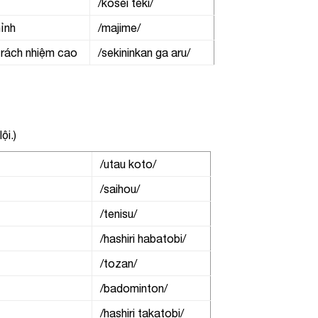
/kosei teki/
̉nh
/majime/
rách nhiệm cao
/sekininkan ga aru/
ội.)
/utau koto/
/saihou/
/tenisu/
/hashiri habatobi/
/tozan/
/badominton/
/hashiri takatobi/