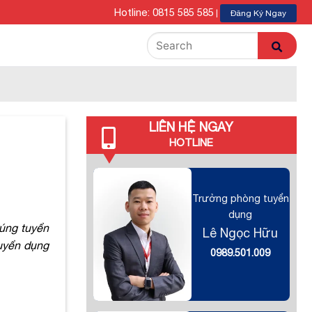
Hotline: 0815 585 585
|
Đăng Ký Ngay
LIÊN HỆ NGAY
HOTLINE
Trưởng phòng tuyển
dụng
rúng tuyển
Lê Ngọc Hữu
tuyển dụng
0989.501.009