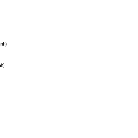
ịnh)
nh)