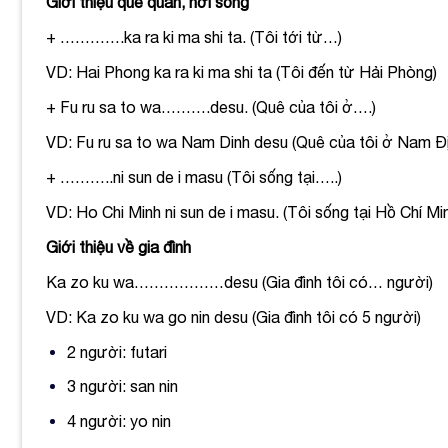
Giới thiệu quê quán, nơi sống
+ ………….ka ra ki ma shi ta. (
Tôi tới từ…)
VD: Hai Phong ka ra ki ma shi ta (Tôi đến từ Hải Phòng)
+ Fu ru sa to wa……….desu. (
Quê của tôi ở….)
VD: Fu ru sa to wa Nam Dinh desu (Quê của tôi ở Nam Đ
+ ………..ni sun de i masu (
Tôi sống tại…..)
VD: Ho Chi Minh ni sun de i masu. (Tôi sống tại Hồ Chí Mi
Giới thiệu về gia đình
Ka zo ku wa………………desu (
Gia đình tôi có… người)
VD: Ka zo ku wa go nin desu (Gia đình tôi có 5 người)
2 người: futari
3 người: san nin
4 người: yo nin