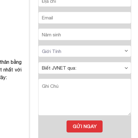
 thân bằng
t nhất với
đây: