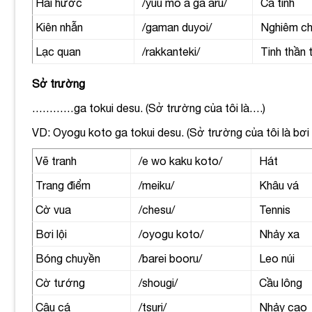
Hài hước
/yuu mo a ga aru/
Cá tính
Kiên nhẫn
/gaman duyoi/
Nghiêm chi
Lạc quan
/rakkanteki/
Tinh thần t
Sở trường
…………ga tokui desu. (
Sở trường của tôi là….)
VD: Oyogu koto ga tokui desu. (Sở trường của tôi là bơi l
Vẽ tranh
/e wo kaku koto/
Hát
Trang điểm
/meiku/
Khâu vá
Cờ vua
/chesu/
Tennis
Bơi lội
/oyogu koto/
Nhảy xa
Bóng chuyền
/barei booru/
Leo núi
Cờ tướng
/shougi/
Cầu lông
Câu cá
/tsuri/
Nhảy cao