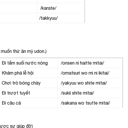
/karate/
/takkyuu/
 muốn thử ăn mỳ udon.)
Đi tắm suối nước nóng
/onsen ni haitte mitai/
Khám phá lễ hội
/omatsuri wo mi ni ikitai/
Chơi trò bóng chày
/yakyuu wo shite mitai/
Đi trượt tuyết
/sukii shite mitai/
Đi câu cá
/sakana wo tsutte mitai/
ược sự giúp đỡ)