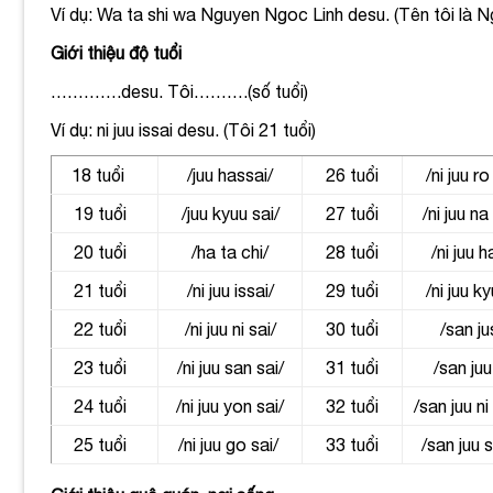
Ví dụ: Wa ta shi wa Nguyen Ngoc Linh desu.
(Tên tôi là 
Giới thiệu độ tuổi
………….desu.
Tôi……….(số tuổi)
Ví dụ: ni juu issai desu. (Tôi 21 tuổi)
18 tuổi
/juu hassai/
26 tuổi
/ni juu ro
19 tuổi
/juu kyuu sai/
27 tuổi
/ni juu na
20 tuổi
/ha ta chi/
28 tuổi
/ni juu 
21 tuổi
/ni juu issai/
29 tuổi
/ni juu k
22 tuổi
/ni juu ni sai/
30 tuổi
/san ju
23 tuổi
/ni juu san sai/
31 tuổi
/san juu
24 tuổi
/ni juu yon sai/
32 tuổi
/san juu
25 tuổi
/ni juu go sai/
33 tuổi
/san juu 