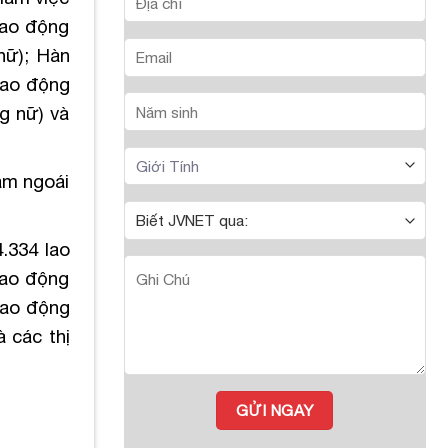
lao động
nữ); Hàn
 lao động
g nữ) và
ăm ngoái
.334 lao
lao động
 lao động
à các thị