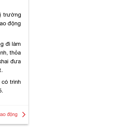
ị trường
lao động
g đi làm
ịnh, thỏa
 khai đưa
t.
có trình
5.
 lao động