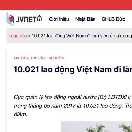
Skip
to
content
Giới thiệu
Nhật Bản
CHLB Đức
Trang chủ
»
10.021 lao động Việt Nam đi làm việc ở nước n
TIN TỨC
,
TIN TỨC - SỰ KIỆN
10.021 lao động Việt Nam đi l
Cục quản lý lao động ngoài nước (Bộ LĐTBXH) c
trong tháng 05 năm 2017 là 10.021 lao động. Tr
điểm.