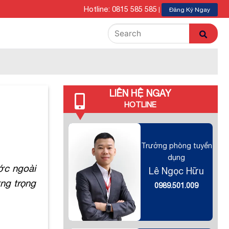
Hotline: 0815 585 585
|
Đăng Ký Ngay
LIÊN HỆ NGAY
HOTLINE
Trưởng phòng tuyển
dụng
ớc ngoài
Lê Ngọc Hữu
ờng trọng
0989.501.009