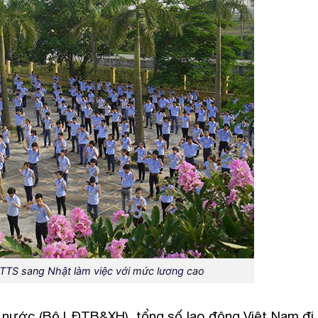
 TTS sang Nhật làm việc với mức lương cao
 nước (Bộ LĐTB&XH), tổng số lao động Việt Nam đi 