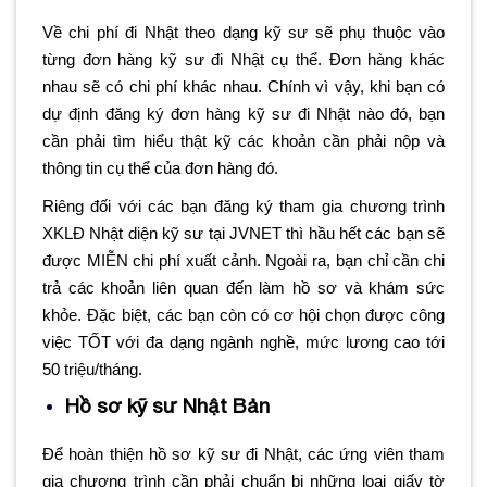
Về chi phí đi Nhật theo dạng kỹ sư sẽ phụ thuộc vào
từng đơn hàng kỹ sư đi Nhật cụ thể. Đơn hàng khác
nhau sẽ có chi phí khác nhau. Chính vì vậy, khi bạn có
dự định đăng ký đơn hàng kỹ sư đi Nhật nào đó, bạn
cần phải tìm hiểu thật kỹ các khoản cần phải nộp và
thông tin cụ thể của đơn hàng đó.
Riêng đối với các bạn đăng ký tham gia chương trình
XKLĐ Nhật diện kỹ sư tại JVNET thì hầu hết các bạn sẽ
được MIỄN chi phí xuất cảnh. Ngoài ra, bạn chỉ cần chi
trả các khoản liên quan đến làm hồ sơ và khám sức
khỏe. Đặc biệt, các bạn còn có cơ hội chọn được công
việc TỐT với đa dạng ngành nghề, mức lương cao tới
50 triệu/tháng.
Hồ sơ kỹ sư Nhật Bản
Để hoàn thiện hồ sơ kỹ sư đi Nhật, các ứng viên tham
gia chương trình cần phải chuẩn bị những loại giấy tờ