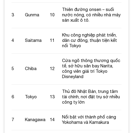
Thiên đường onsen – suối
3
Gunma
10
nước nóng, có nhiều nhà máy
sản xuất ô tô.
Khu công nghiệp phát triển,
4
Saitama
11
dân cư đông, thuận tiện kết
nối Tokyo
Cửa ngõ thông thương quốc
tế, sở hữu sân bay Narita,
5
Chiba
12
công viên giải trí Tokyo
Disneyland
Thủ đô Nhật Bản, trung tâm
6
Tokyo
13
tài chính, nơi đặt trụ sở nhiều
công ty lớn
Nổi bật với thành phố cảng
7
Kanagawa
14
Yokohama và Kamakura