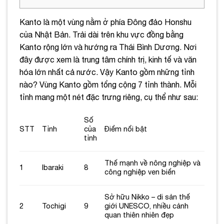
Kanto là một vùng nằm ở phía Đông đảo Honshu
của Nhật Bản. Trải dài trên khu vực đồng bằng
Kanto rộng lớn và hướng ra Thái Bình Dương. Nơi
đây được xem là trung tâm chính trị, kinh tế và văn
hóa lớn nhất cả nước. Vậy Kanto gồm những tỉnh
nào? Vùng Kanto gồm tổng cộng 7 tỉnh thành. Mỗi
tỉnh mang một nét đặc trưng riêng, cụ thể như sau:
Số
STT
Tỉnh
của
Điểm nổi bật
tỉnh
Thế mạnh về nông nghiệp và
1
Ibaraki
8
công nghiệp ven biển
Sở hữu Nikko – di sản thế
2
Tochigi
9
giới UNESCO, nhiều cảnh
quan thiên nhiên đẹp