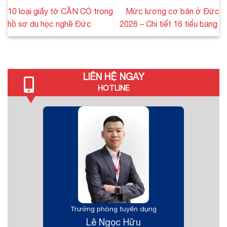
10 loại giấy tờ CẦN CÓ trong
Mức lương cơ bản ở Đức
hồ sơ du học nghề Đức
2026 – Chi tiết 16 tiểu bang
LIÊN HỆ NGAY
HOTLINE
Trưởng phòng tuyển dụng
Lê Ngọc Hữu