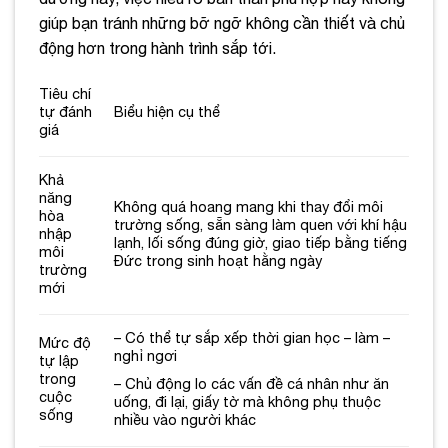
giúp bạn tránh những bỡ ngỡ không cần thiết và chủ
động hơn trong hành trình sắp tới.
Tiêu chí
tự đánh
Biểu hiện cụ thể
giá
Khả
năng
Không quá hoang mang khi thay đổi môi
hòa
trường sống, sẵn sàng làm quen với khí hậu
nhập
lạnh, lối sống đúng giờ, giao tiếp bằng tiếng
môi
Đức trong sinh hoạt hằng ngày
trường
mới
– Có thể tự sắp xếp thời gian học – làm –
Mức độ
nghỉ ngơi
tự lập
trong
– Chủ động lo các vấn đề cá nhân như ăn
cuộc
uống, đi lại, giấy tờ mà không phụ thuộc
sống
nhiều vào người khác