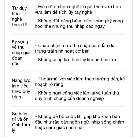
– Hiểu rõ du học nghề là quá trình vừa học,
Tư duy
vừa làm để tích lũy tay nghề
học
nghề
– Không đặt nặng bằng cấp, không kỳ vọng
thực tế
học nhẹ nhưng thu nhập cao ngay
Kỳ vọng
– Chấp nhận mức thu nhập ban đầu đủ
về thu
trang trải sinh hoạt cơ bản
nhập giai
đoạn
– Không bị áp lực tích lũy khoản tiền lớn
đầu
– Thoải mái với việc làm theo hướng dẫn, kế
Năng lực
hoạch rõ ràng
làm việc
theo quy
– Không ngại công việc lặp lại và tuân thủ
trình
quy trình chung của doanh nghiệp
Sự kiên
– Không dễ bỏ cuộc khi gặp khó khăn ban
trì và ổn
đầu như rào cản ngôn ngữ, nhịp sống chậm
định tâm
hoặc cảm giác nhớ nhà,…
lý