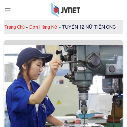
Skip
to
content
Trang Chủ
»
Đơn Hàng Nữ
»
TUYỂN 12 NỮ TIỆN CNC