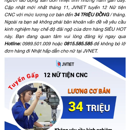
người lao động săn đón nhiệt tình những năm gần đây.
Cập nhật mới nhất tháng 11, JVNET tuyển 12 Nữ tiện
CNC với mức lương cơ bản đến
34 TRIỆU ĐỒNG
/ tháng.
Ngoài ra bạn sẽ không phải băn khoăn vấn đề về yêu cầu
kinh nghiệm hay chế độ đãi ngộ của đơn hàng SIÊU HOT
này. Bạn đang quan tâm vui lòng đăng ký ngay qua
Hotline:
0989.501.009 hoặc
0815.585.585
để không bỏ lỡ
đơn hàng đi Nhật hấp dẫn cho nữ tại JVNET.