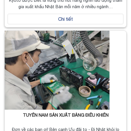
Kyoto được biết là vùng thu hút hàng nghìn lao động tham
gia xuất khẩu Nhật Bản mỗi năm ở nhiều ngành…
Chi tiết
TUYỂN NAM SẢN XUẤT BẢNG ĐIỀU KHIỂN
Đơn về các bạn ơi! Bên cạnh Ưu đãi to - Đi Nhật khỏi lo