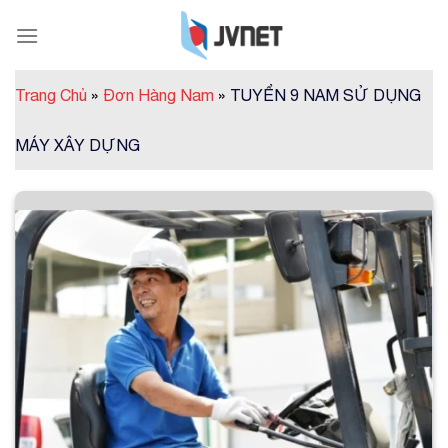
Skip
to
content
Trang Chủ
»
Đơn Hàng Nam
»
TUYỂN 9 NAM SỬ DỤNG
MÁY XÂY DỰNG