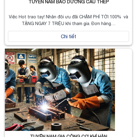
TUYỂN NAM BẢO DƯỠNG CẦU THÉP
Việc Hot trao tay! Nhân đôi ưu đãi CHẬM PHÍ TỚI 100% và
TẶNG NGAY 7 TRIỆU khi tham gia. Đơn hàng…
Chi tiết
TUYỂN NAM GIA CÔNG CƠ KHÍ HÀN