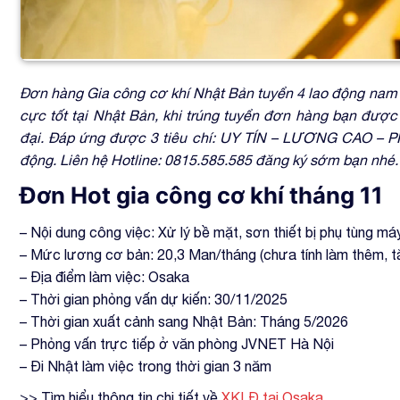
Đơn hàng Gia công cơ khí Nhật Bản tuyển 4 lao động nam 
cực tốt tại Nhật Bản, khi trúng tuyển đơn hàng bạn được
đại. Đáp ứng được 3 tiêu chí: UY TÍN – LƯƠNG CAO – PH
động. Liên hệ Hotline: 0815.585.585 đăng ký sớm bạn nhé.
Đơn Hot gia công cơ khí tháng 11
– Nội dung công việc: Xử lý bề mặt, sơn thiết bị phụ tùng m
– Mức lương cơ bản: 20,3 Man/tháng (chưa tính làm thêm, t
– Địa điểm làm việc: Osaka
– Thời gian phỏng vấn dự kiến: 30/11/2025
– Thời gian xuất cảnh sang Nhật Bản: Tháng 5/2026
– Phỏng vấn trực tiếp ở văn phòng JVNET Hà Nội
– Đi Nhật làm việc trong thời gian 3 năm
>> Tìm hiểu thông tin chi tiết về
XKLĐ tại Osaka