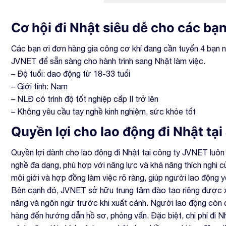
Cơ hội đi Nhật siêu dễ cho các bạ
Các bạn ơi đơn hàng gia công cơ khí đang cần tuyển 4 bạn n
JVNET để sẵn sàng cho hành trình sang Nhật làm việc.
– Độ tuổi: dao động từ 18-33 tuổi
– Giới tính: Nam
– NLĐ có trình độ tốt nghiệp cấp II trở lên
– Không yêu cầu tay nghề kinh nghiệm, sức khỏe tốt
Quyền lợi cho lao động đi Nhật tạ
Quyền lợi dành cho lao động đi Nhật tại công ty JVNET luô
nghề đa dạng, phù hợp với năng lực và khả năng thích nghi c
môi giới và hợp đồng làm việc rõ ràng, giúp người lao động y
Bên cạnh đó, JVNET sở hữu trung tâm đào tạo riêng được xâ
năng và ngôn ngữ trước khi xuất cảnh. Người lao động còn đư
hàng đến hướng dẫn hồ sơ, phỏng vấn. Đặc biệt, chi phí đi N