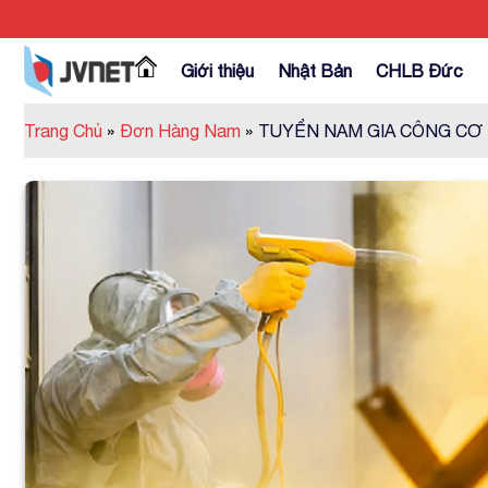
Skip
to
content
Giới thiệu
Nhật Bản
CHLB Đức
Trang Chủ
»
Đơn Hàng Nam
»
TUYỂN NAM GIA CÔNG CƠ 