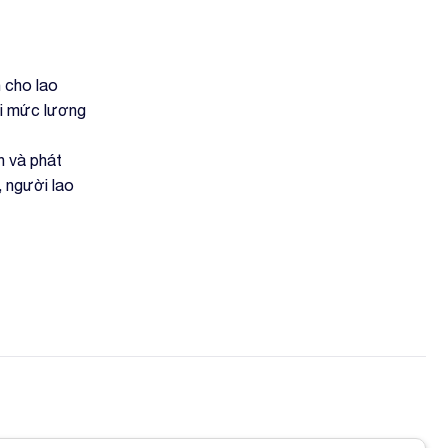
 cho lao
Với mức lương
n và phát
, người lao