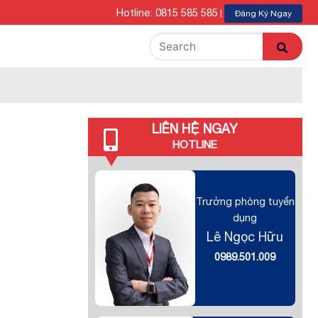
Hotline: 0815 585 585
|
Đăng Ký Ngay
LIÊN HỆ NGAY
HOTLINE
Trưởng phòng tuyển
dụng
Lê Ngọc Hữu
0989.501.009