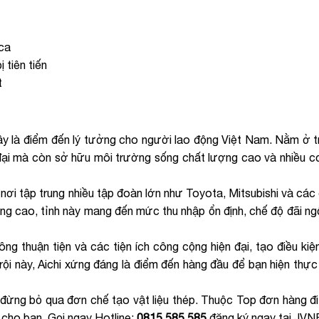
ca
 tiên tiến
t
 đây là điểm đến lý tưởng cho người lao động Việt Nam. Nằm ở 
 đại mà còn sở hữu môi trường sống chất lượng cao và nhiều cơ
nơi tập trung nhiều tập đoàn lớn như Toyota, Mitsubishi và các
ộng cao, tỉnh này mang đến mức thu nhập ổn định, chế độ đãi ng
ng thuận tiện và các tiện ích công cộng hiện đại, tạo điều kiệ
trội này, Aichi xứng đáng là điểm đến hàng đầu để bạn hiện th
 đừng bỏ qua đơn chế tạo vật liệu thép. Thuộc Top đơn hàng đ
 cho bạn. Gọi ngay Hotline:
0815.585.585
đăng ký ngay tại JVN