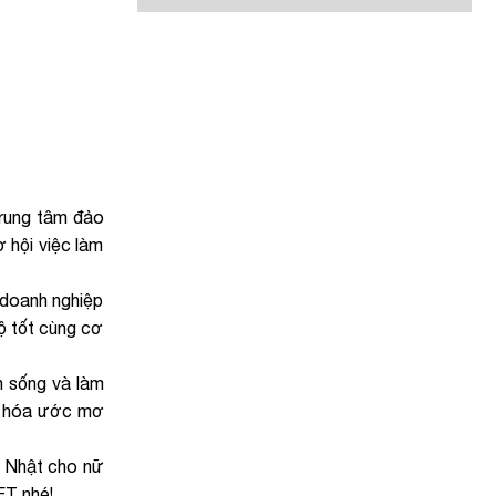
trung tâm đảo
 hội việc làm
 doanh nghiệp
ộ tốt cùng cơ
n sống và làm
ực hóa ước mơ
i Nhật cho nữ
ET nhé!