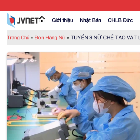
Skip
to
content
Giới thiệu
Nhật Bản
CHLB Đức
Trang Chủ
»
Đơn Hàng Nữ
»
TUYỂN 8 NỮ CHẾ TẠO VẬT 