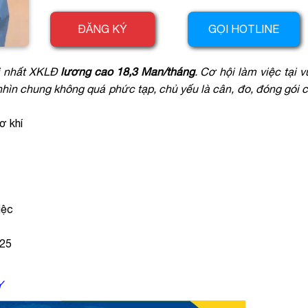
ĐĂNG KÝ
GỌI HOTLINE
ới nhất XKLĐ
lương cao 18,3 Man/tháng
. Cơ hội làm việc tại 
 nhìn chung không quá phức tạp, chủ yếu là cân, đo, đóng gói
ơ khí
iệc
025
Y