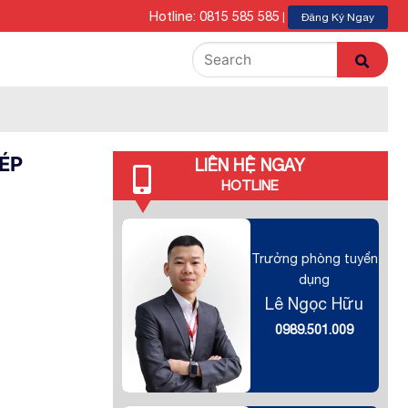
Hotline: 0815 585 585
|
Đăng Ký Ngay
ÉP
LIÊN HỆ NGAY
HOTLINE
Trưởng phòng tuyển
dụng
Lê Ngọc Hữu
0989.501.009