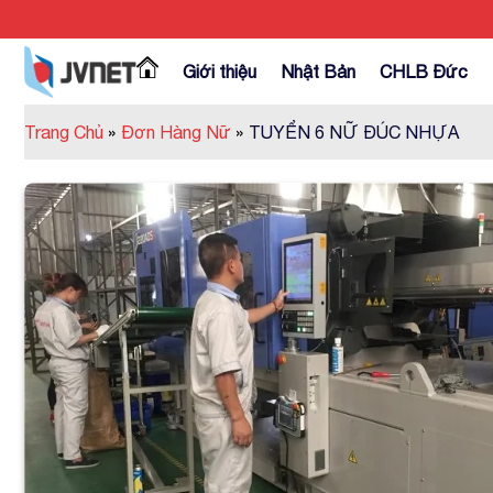
Skip
to
content
Giới thiệu
Nhật Bản
CHLB Đức
Trang Chủ
»
Đơn Hàng Nữ
»
TUYỂN 6 NỮ ĐÚC NHỰA