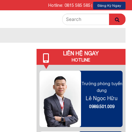
Hotline: 0815 585 585
|
Đăng Ký Ngay
LIÊN HỆ NGAY
HOTLINE
Trưởng phòng tuyển
dụng
Lê Ngọc Hữu
0989.501.009