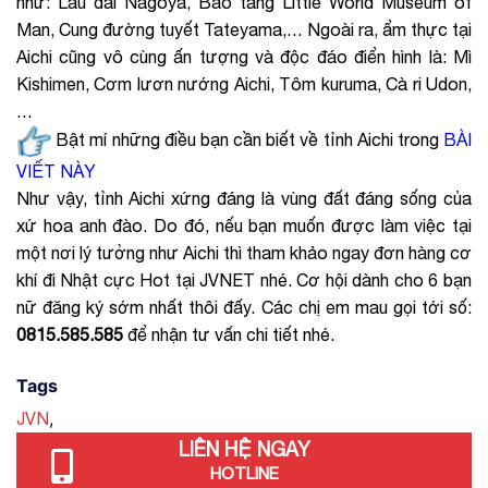
như: Lâu đài Nagoya, Bảo tàng Little World Museum of
Man, Cung đường tuyết Tateyama,… Ngoài ra, ẩm thực tại
Aichi cũng vô cùng ấn tượng và độc đáo điển hình là: Mì
Kishimen, Cơm lươn nướng Aichi, Tôm kuruma, Cà ri Udon,
…
Bật mí những điều bạn cần biết về tỉnh Aichi trong
BÀI
VIẾT NÀY
Như vậy, tỉnh Aichi xứng đáng là vùng đất đáng sống của
xứ hoa anh đào. Do đó, nếu bạn muốn được làm việc tại
một nơi lý tưởng như Aichi thì tham khảo ngay đơn hàng cơ
khí đi Nhật cực Hot tại JVNET nhé. Cơ hội dành cho 6 bạn
nữ đăng ký sớm nhất thôi đấy. Các chị em mau gọi tới số:
0815.585.585
để nhận tư vấn chi tiết nhé.
Tags
,
JVN
LIÊN HỆ NGAY
HOTLINE