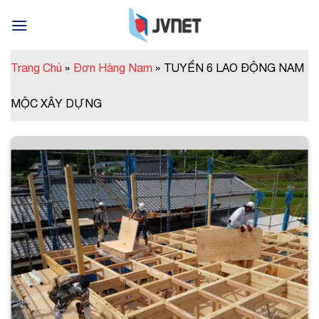
Skip
to
content
Trang Chủ
»
Đơn Hàng Nam
»
TUYỂN 6 LAO ĐỘNG NAM
MỘC XÂY DỰNG