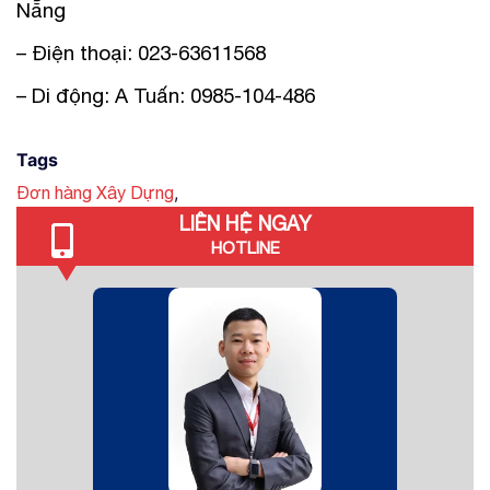
Nẵng
– Điện thoại: 023-63611568
– Di động: A Tuấn: 0985-104-486
Tags
,
Đơn hàng Xây Dựng
LIÊN HỆ NGAY
HOTLINE