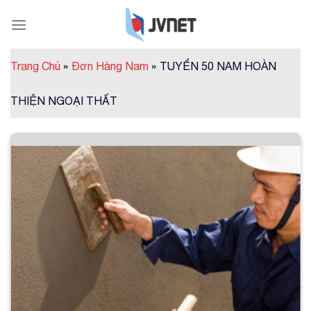
Skip
to
content
Trang Chủ
»
Đơn Hàng Nam
»
TUYỂN 50 NAM HOÀN
THIỆN NGOẠI THẤT