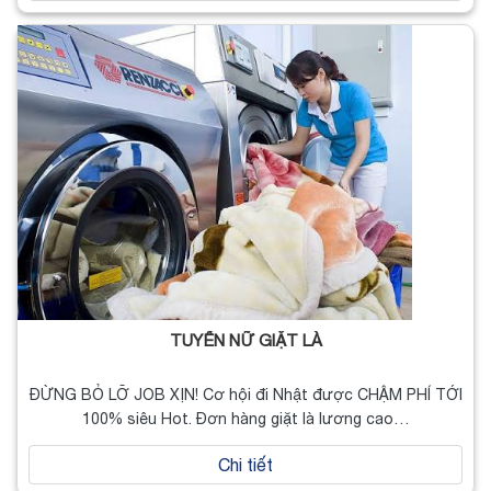
TUYỂN NỮ GIẶT LÀ
ĐỪNG BỎ LỠ JOB XỊN! Cơ hội đi Nhật được CHẬM PHÍ TỚI
100% siêu Hot. Đơn hàng giặt là lương cao…
Chi tiết