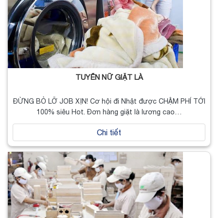
TUYỂN NỮ GIẶT LÀ
ĐỪNG BỎ LỠ JOB XỊN! Cơ hội đi Nhật được CHẬM PHÍ TỚI
100% siêu Hot. Đơn hàng giặt là lương cao…
Chi tiết