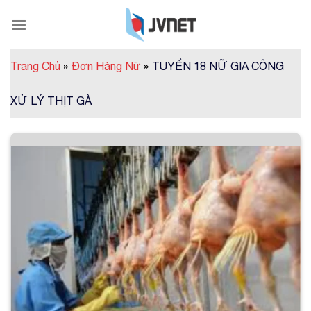
Skip
to
content
Trang Chủ
»
Đơn Hàng Nữ
»
TUYỂN 18 NỮ GIA CÔNG
XỬ LÝ THỊT GÀ