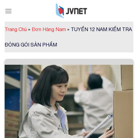
Skip
to
content
Trang Chủ
»
Đơn Hàng Nam
»
TUYỂN 12 NAM KIỂM TRA
ĐÓNG GÓI SẢN PHẨM