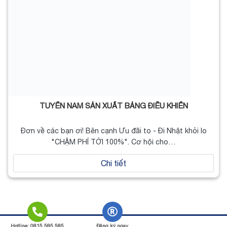
TUYỂN NAM SẢN XUẤT BẢNG ĐIỀU KHIỂN
Đơn về các bạn ơi! Bên cạnh Ưu đãi to - Đi Nhật khỏi lo
"CHẬM PHÍ TỚI 100%". Cơ hội cho…
Chi tiết
Copyright 2026 ©
JVNET
Hotline: 0815 585 585
Đăng ký ngay