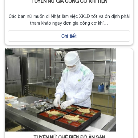
TUYỂN NỮ GIA CÔNG CƠ KHÍ TIỆN
Các bạn nữ muốn đi Nhật làm việc XKLĐ tốt và ổn định phải
tham khảo ngay đơn gia công cơ khí…
Chi tiết
TUYỂN NỮ CHẾ BIẾN ĐỒ ĂN SẴN