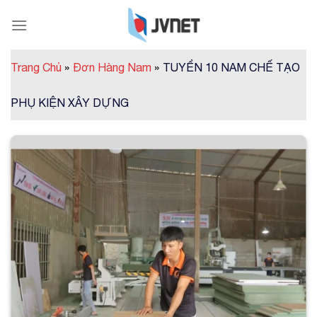
Skip
to
content
Trang Chủ
»
Đơn Hàng Nam
»
TUYỂN 10 NAM CHẾ TẠO
PHỤ KIỆN XÂY DỰNG