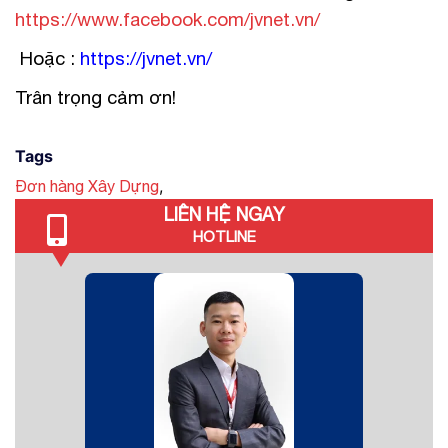
https://www.facebook.com/jvnet.vn/
Hoặc :
https://jvnet.vn/
Trân trọng cảm ơn!
Tags
,
Đơn hàng Xây Dựng
LIÊN HỆ NGAY
HOTLINE