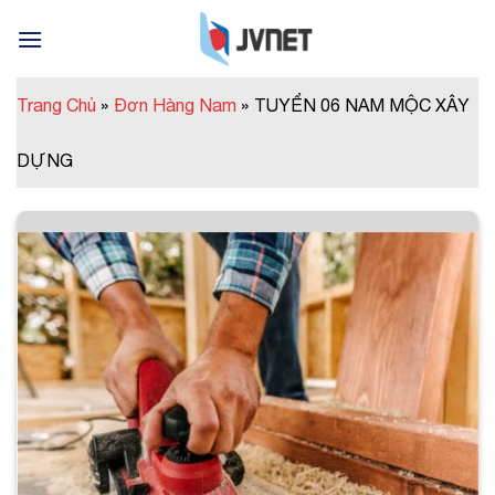
Skip
to
content
Trang Chủ
»
Đơn Hàng Nam
»
TUYỂN 06 NAM MỘC XÂY
DỰNG