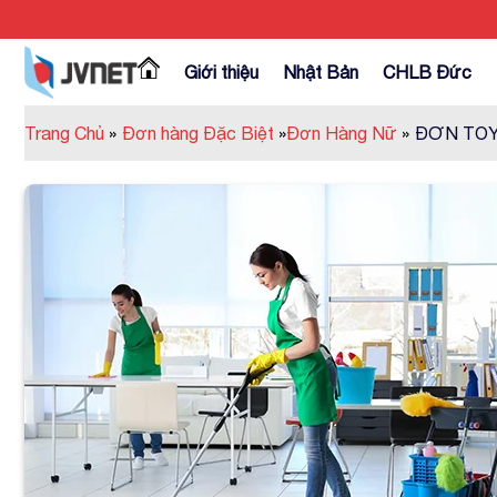
Skip
to
content
Giới thiệu
Nhật Bản
CHLB Đức
Trang Chủ
»
Đơn hàng Đặc Biệt
»
Đơn Hàng Nữ
»
ĐƠN TOY