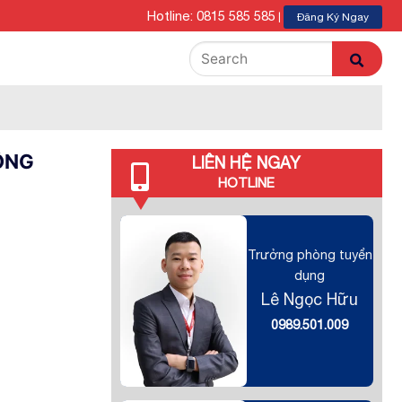
Hotline: 0815 585 585
|
Đăng Ký Ngay
ỒNG
LIÊN HỆ NGAY
HOTLINE
Trưởng phòng tuyển
dụng
Lê Ngọc Hữu
0989.501.009