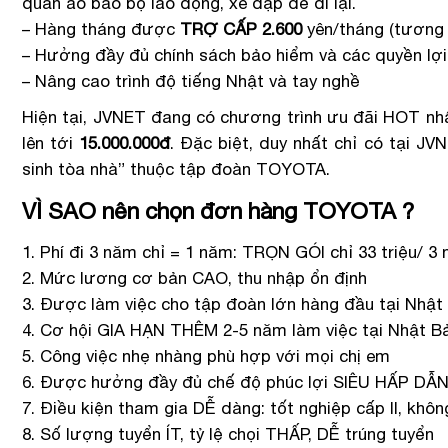
quần áo bảo bộ lao động, xe đạp để đi lại.
– Hàng tháng được
TRỢ CẤP 2.600
yên/tháng (tương
– Hưởng đầy đủ chính sách bảo hiểm và các quyền lợi 
– Nâng cao trình độ tiếng Nhật và tay nghề
Hiện tại, JVNET đang có chương trình ưu đãi HOT nhất
lên tới
15.000.000đ
. Đặc biệt, duy nhất chỉ có tại 
sinh tòa nhà” thuộc tập đoàn TOYOTA.
VÌ SAO nên chọn đơn hàng TOYOTA ?
1. Phí đi 3 năm chỉ = 1 năm: TRỌN GÓI chỉ 33 triệu/ 3
2. Mức lương cơ bản CAO, thu nhập ổn định
3. Được làm việc cho tập đoàn lớn hàng đầu tại Nhậ
4. Cơ hội GIA HẠN THÊM 2-5 năm làm việc tại Nhật B
5. Công việc nhẹ nhàng phù hợp với mọi chị em
6. Được hưởng đầy đủ chế độ phúc lợi SIÊU HẤP DẪ
7. Điều kiện tham gia DỄ dàng: tốt nghiệp cấp II, khô
8. Số lượng tuyển ÍT, tỷ lệ chọi THẤP, DỄ trúng tuyển