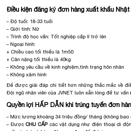
Điều kiện đăng ký đơn hàng xuất khẩu N
– Độ tuổi: 18-33 tuổi
– Giới tính: Nữ
– Trình độ học vấn: Tốt nghiệp cấp II trở lên
– Ngoại hình:
+ Chiều cao tối thiểu là 1m50
+ Cân nặng tối thiểu là 40kg
– Không yêu cầu về kinh nghiệm,tình trạng hôn nhân
– Không xăm hình
Để được giải đáp chi tiết hơn những thắc mắc về điề
Đội ngũ nhân viên của JVNET luôn sẵn lòng để tư vấn
Quyền lợi HẤP DẪN khi trúng tuyển đơn h
– Mức lương khoảng 34 triệu đồng/ tháng (không bao
– Được
CHU CẤP
các vật dụng như điện thoại di động