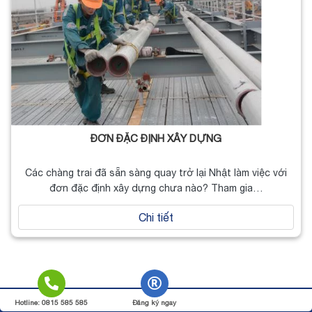
ĐƠN ĐẶC ĐỊNH XÂY DỰNG
Các chàng trai đã sẵn sàng quay trở lại Nhật làm việc với
đơn đặc định xây dựng chưa nào? Tham gia…
Chi tiết
Copyright 2026 ©
JVNET
Hotline: 0815 585 585
Đăng ký ngay