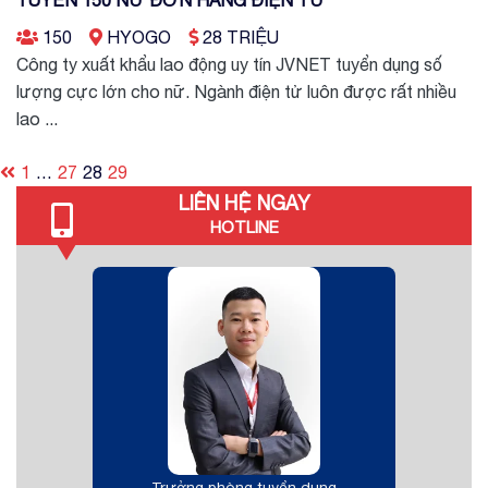
150
HYOGO
28 TRIỆU
Công ty xuất khẩu lao động uy tín JVNET tuyển dụng số
lượng cực lớn cho nữ. Ngành điện tử luôn được rất nhiều
lao ...
Posts
1
…
27
28
29
pagination
LIÊN HỆ NGAY
HOTLINE
Trưởng phòng tuyển dụng