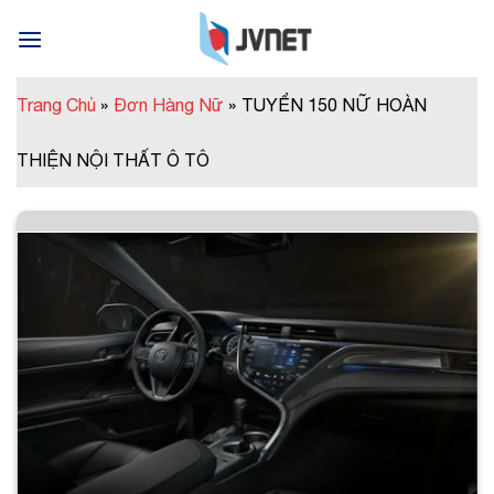
Skip
to
content
Trang Chủ
»
Đơn Hàng Nữ
»
TUYỂN 150 NỮ HOÀN
THIỆN NỘI THẤT Ô TÔ