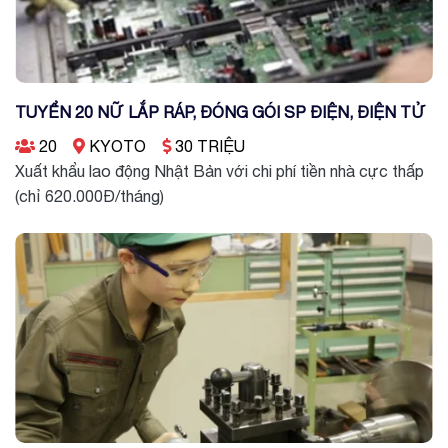
TUYỂN 20 NỮ LẮP RÁP, ĐÓNG GÓI SP ĐIỆN, ĐIỆN TỬ
20
KYOTO
30 TRIỆU
Xuất khẩu lao động Nhật Bản với chi phí tiền nhà cực thấp
(chỉ 620.000Đ/tháng)