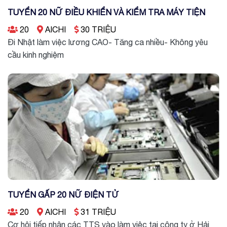
TUYỂN 20 NỮ ĐIỀU KHIỂN VÀ KIỂM TRA MÁY TIỆN
20
AICHI
30 TRIỆU
Đi Nhật làm việc lương CAO- Tăng ca nhiều- Không yêu
cầu kinh nghiệm
TUYỂN GẤP 20 NỮ ĐIỆN TỬ
20
AICHI
31 TRIỆU
Cơ hội tiếp nhận các TTS vào làm việc tại công ty ở Hải