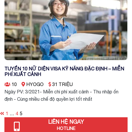
TUYỂN 10 NỮ DIỆN VISA KỸ NĂNG ĐẶC ĐỊNH – MIỄN
PHÍ XUẤT CẢNH
10
HYOGO
31 TRIỆU
Ngày PV: 3/2021- Miễn chi phí xuất cảnh - Thu nhập ổn
định - Cùng nhiều chế độ quyền lợi tốt nhất
Posts
1
…
4
5
pagination
LIÊN HỆ NGAY
HOTLINE