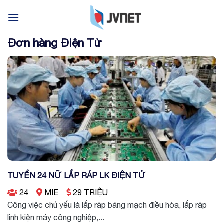
Skip
to
content
Đơn hàng Điện Tử
TUYỂN 24 NỮ LẮP RÁP LK ĐIỆN TỬ
24
MIE
29 TRIỆU
Công việc chủ yếu là lắp ráp bảng mạch điều hòa, lắp ráp
linh kiện máy công nghiệp,...