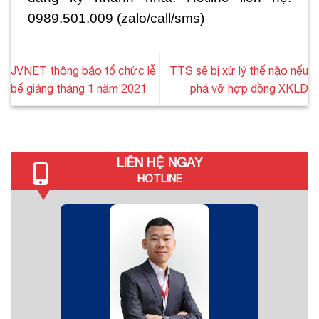
0989.501.009 (zalo/call/sms)
JVNET thông báo tổ chức lễ
TTS sẽ bị xử lý thế nào nếu
bế giảng tháng 1 năm 2021
phá vỡ hợp đồng XKLĐ
LIÊN HỆ NGAY
HOTLINE