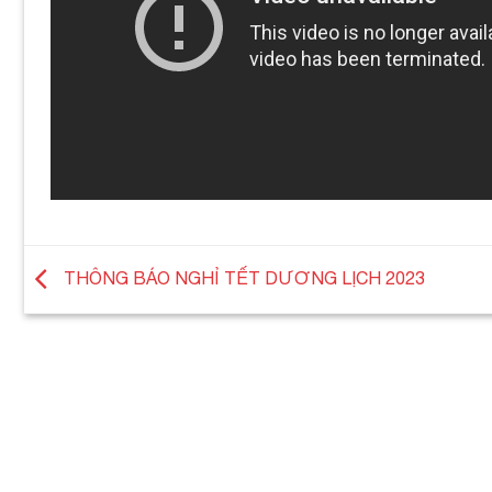
THÔNG BÁO NGHỈ TẾT DƯƠNG LỊCH 2023