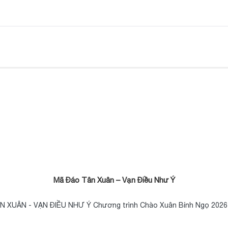
Mã Đáo Tân Xuân – Vạn Điều Như Ý
 XUÂN - VẠN ĐIỀU NHƯ Ý Chương trình Chào Xuân Bính Ngọ 202