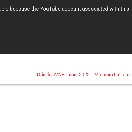
Dấu ấn JVNET năm 2022 – Một năm bứt phá 