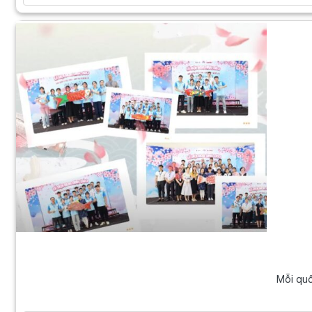
Mỗi quố