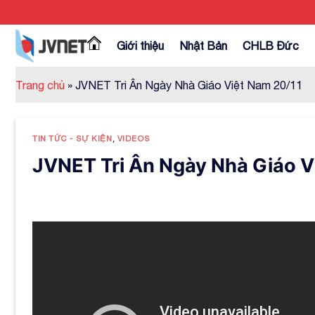
Skip
to
content
Giới thiệu
Nhật Bản
CHLB Đức
Trang chủ
»
JVNET Tri Ân Ngày Nhà Giáo Việt Nam 20/11
TIN TỨC - SỰ KIỆN
,
VIDEOS
JVNET Tri Ân Ngày Nhà Giáo V