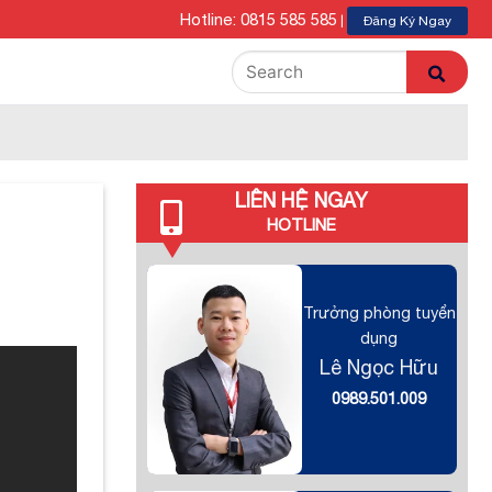
Hotline: 0815 585 585
|
Đăng Ký Ngay
LIÊN HỆ NGAY
HOTLINE
Trưởng phòng tuyển
dụng
Lê Ngọc Hữu
0989.501.009