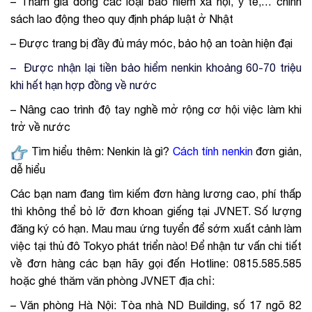
–
Tham gia đóng các loại bảo hiểm xã hội, y tế,… chính
sách lao động theo quy định pháp luật ở Nhật
–
Được trang bị đầy đủ máy móc, bảo hộ an toàn hiện đại
– Được nhận lại tiền bảo hiểm nenkin khoảng 60-70 triệu
khi hết hạn hợp đồng về nước
–
Nâng cao trình độ tay nghề mở rộng cơ hội việc làm khi
trở về nước
Tìm hiểu thêm: Nenkin là gì?
Cách tính nenkin
đơn giản,
dễ hiểu
Các bạn nam đang tìm kiếm đơn hàng lương cao, phí thấp
thì không thể bỏ lỡ đơn khoan giếng tại JVNET. Số lượng
đăng ký có hạn. Mau mau ứng tuyển để sớm xuất cảnh làm
việc tại thủ đô Tokyo phát triển nào! Để nhận tư vấn chi tiết
về đơn hàng các bạn hãy gọi đến Hotline:
0815.585.585
hoặc ghé thăm văn phòng JVNET địa chỉ:
–
Văn phòng Hà Nội: Tòa nhà ND Building, số 17 ngõ 82