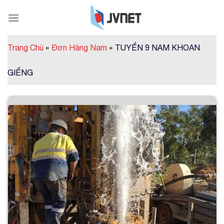
Skip
to
content
Trang Chủ
»
Đơn Hàng Nam
»
TUYỂN 9 NAM KHOAN
GIẾNG