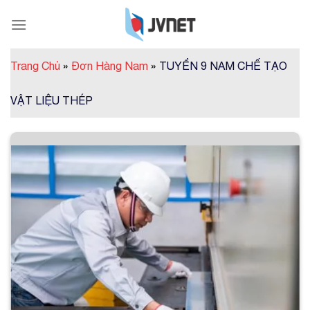
Skip
to
content
Trang Chủ
»
Đơn Hàng Nam
»
TUYỂN 9 NAM CHẾ TẠO
VẬT LIỆU THÉP