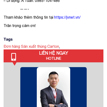
– Di động: A Tuấn: 0985-104-486
——-
Tham khảo thêm thông tin tại
https://jvnet.vn/
Trân trọng cảm ơn!
Tags
,
Đơn hàng Sản xuất thùng Carton
LIÊN HỆ NGAY
HOTLINE