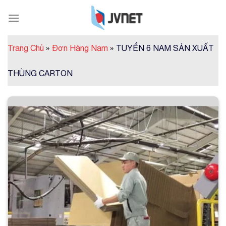
Skip
to
content
Trang Chủ
»
Đơn Hàng Nam
»
TUYỂN 6 NAM SẢN XUẤT
THÙNG CARTON