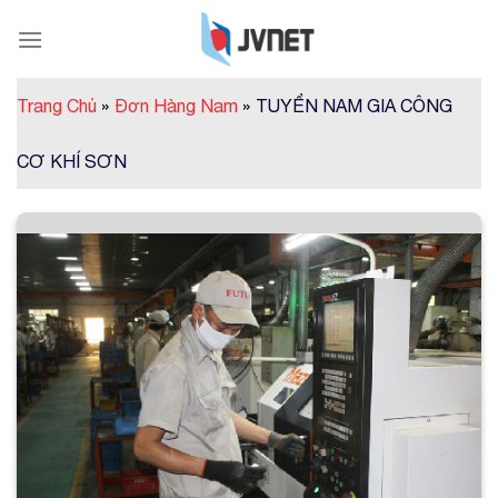
Skip
to
content
Trang Chủ
»
Đơn Hàng Nam
»
TUYỂN NAM GIA CÔNG
CƠ KHÍ SƠN