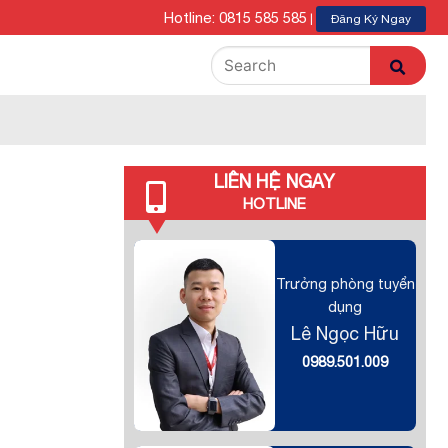
Hotline: 0815 585 585
|
Đăng Ký Ngay
LIÊN HỆ NGAY
HOTLINE
Trưởng phòng tuyển
dụng
Lê Ngọc Hữu
0989.501.009