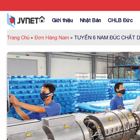
Skip
to
content
Giới thiệu
Nhật Bản
CHLB Đức
Trang Chủ
»
Đơn Hàng Nam
»
TUYỂN 6 NAM ĐÚC CHẤT 