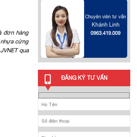
Chuyên viên tư vấn
Khánh Linh
à đơn hàng
0963.419.009
m nhựa cứng
i JVNET qua
ĐĂNG KÝ TƯ VẤN