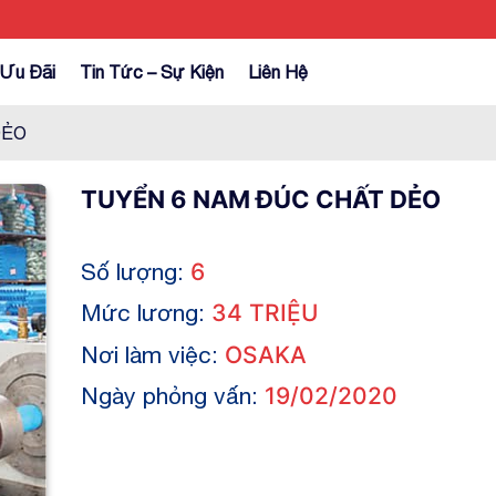
Ưu Đãi
Tin Tức – Sự Kiện
Liên Hệ
DẺO
TUYỂN 6 NAM ĐÚC CHẤT DẺO
Số lượng:
6
Mức lương:
34 TRIỆU
Nơi làm việc:
OSAKA
Ngày phỏng vấn:
19/02/2020