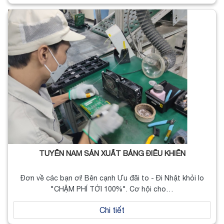
TUYỂN NAM SẢN XUẤT BẢNG ĐIỀU KHIỂN
Đơn về các bạn ơi! Bên cạnh Ưu đãi to - Đi Nhật khỏi lo
"CHẬM PHÍ TỚI 100%". Cơ hội cho…
Chi tiết