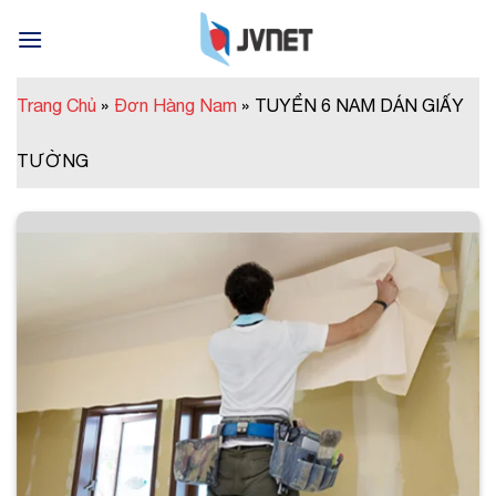
Skip
to
content
Trang Chủ
»
Đơn Hàng Nam
»
TUYỂN 6 NAM DÁN GIẤY
TƯỜNG