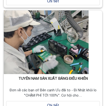
Chi tiết
TUYỂN NAM SẢN XUẤT BẢNG ĐIỀU KHIỂN
Đơn về các bạn ơi! Bên cạnh Ưu đãi to - Đi Nhật khỏi lo
"CHẬM PHÍ TỚI 100%". Cơ hội cho…
Chi tiết