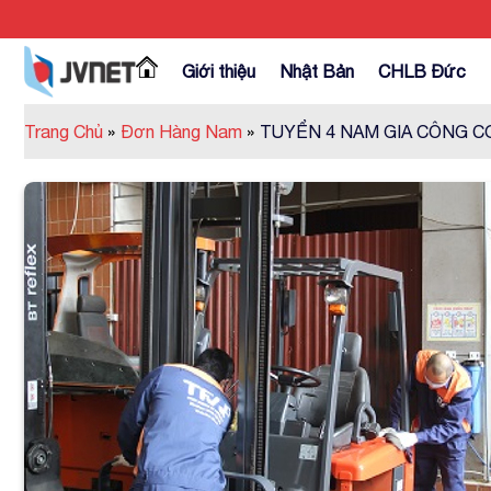
Skip
to
content
Giới thiệu
Nhật Bản
CHLB Đức
Trang Chủ
»
Đơn Hàng Nam
»
TUYỂN 4 NAM GIA CÔNG C