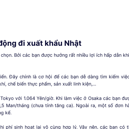
động đi xuất khẩu Nhật
chọn. Bởi các bạn được hưởng rất nhiều lợi ích hấp dẫn khi
riển. Đây chính là cơ hội để các bạn dễ dàng tìm kiếm việ
hí, chế biến thực phẩm, sản xuất linh kiện,…
Tokyo với 1.064 Yên/giờ. Khi làm việc ở Osaka các bạn đ
1,5 Man/tháng (chưa tính tăng ca). Ngoài ra, một số đơn h
g kể.
i phí sinh hoạt lại vô cùng hợp lý. Vậy nên, các bạn có t