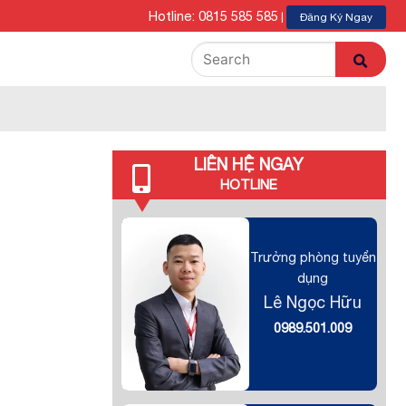
Hotline: 0815 585 585
|
Đăng Ký Ngay
LIÊN HỆ NGAY
HOTLINE
Trưởng phòng tuyển
dụng
Lê Ngọc Hữu
0989.501.009