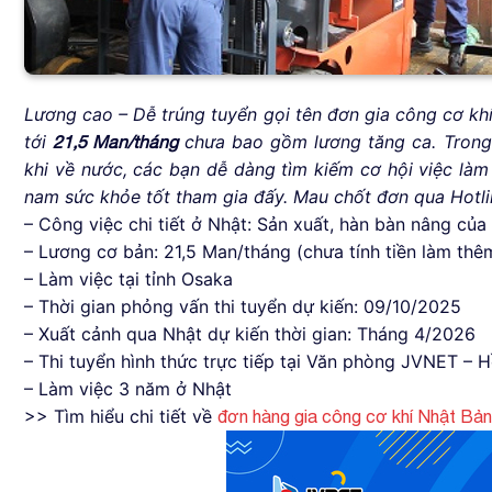
Lương cao – Dễ trúng tuyển gọi tên đơn gia công cơ kh
tới
chưa bao gồm lương tăng ca. Trong 
21,5 Man/tháng
khi về nước, các bạn dễ dàng tìm kiếm cơ hội việc là
nam sức khỏe tốt tham gia đấy. Mau chốt đơn qua Hotli
– Công việc chi tiết ở Nhật: Sản xuất, hàn bàn nâng của
– Lương cơ bản: 21,5 Man/tháng (chưa tính tiền làm thê
– Làm việc tại tỉnh Osaka
– Thời gian phỏng vấn thi tuyển dự kiến: 09/10/2025
– Xuất cảnh qua Nhật dự kiến thời gian: Tháng 4/2026
– Thi tuyển hình thức trực tiếp tại Văn phòng JVNET – 
– Làm việc 3 năm ở Nhật
>> Tìm hiểu chi tiết về
đơn hàng gia công cơ khí Nhật Bản