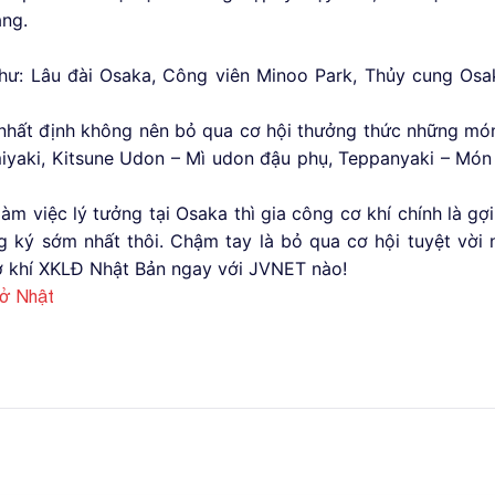
ăng.
 như: Lâu đài Osaka, Công viên Minoo Park, Thủy cung Osa
 nhất định không nên bỏ qua cơ hội thưởng thức những mó
yaki, Kitsune Udon – Mì udon đậu phụ, Teppanyaki – Mó
m việc lý tưởng tại Osaka thì gia công cơ khí chính là gợ
 ký sớm nhất thôi. Chậm tay là bỏ qua cơ hội tuyệt vời 
ơ khí XKLĐ Nhật Bản ngay với JVNET nào!
 ở Nhật