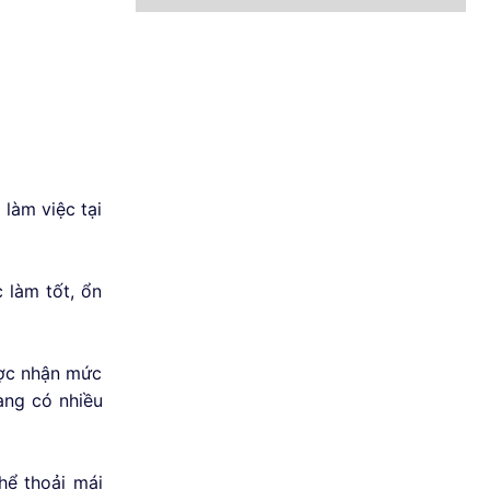
 làm việc tại
c làm tốt, ổn
ược nhận mức
àng có nhiều
hể thoải mái