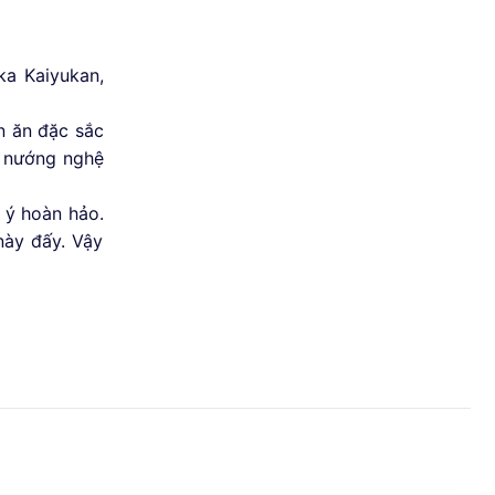
ka Kaiyukan,
n ăn đặc sắc
n nướng nghệ
i ý hoàn hảo.
này đấy. Vậy