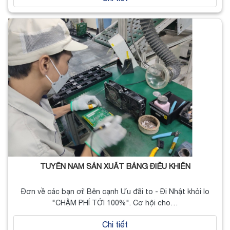
TUYỂN NAM SẢN XUẤT BẢNG ĐIỀU KHIỂN
Đơn về các bạn ơi! Bên cạnh Ưu đãi to - Đi Nhật khỏi lo
"CHẬM PHÍ TỚI 100%". Cơ hội cho…
Chi tiết