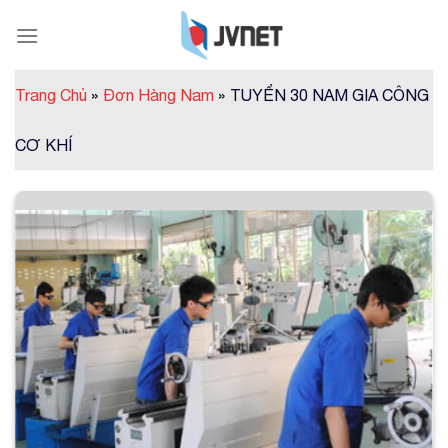
Skip
to
content
Trang Chủ
»
Đơn Hàng Nam
»
TUYỂN 30 NAM GIA CÔNG
CƠ KHÍ