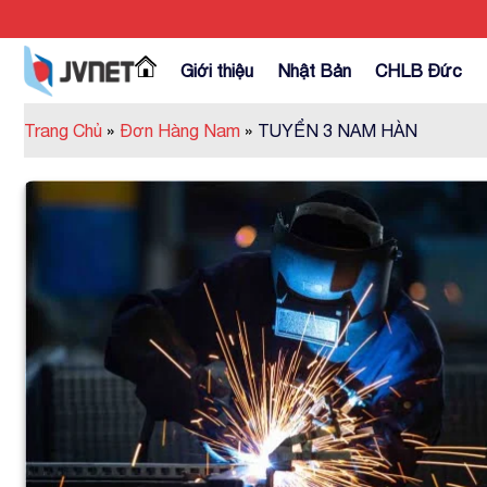
Skip
to
content
Giới thiệu
Nhật Bản
CHLB Đức
Trang Chủ
»
Đơn Hàng Nam
»
TUYỂN 3 NAM HÀN