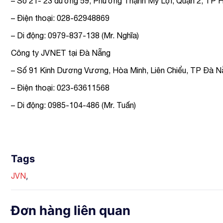
– Số 21- 23 đường 59, Phường Thạnh Mỹ Lợi, Quận 2, TP H
– Điện thoại: 028-62948869
– Di động: 0979-837-138 (Mr. Nghĩa)
Công ty JVNET tại Đà Nẵng
– Số 91 Kinh Dương Vương, Hòa Minh, Liên Chiểu, TP Đà N
– Điện thoại: 023-63611568
– Di động: 0985-104-486 (Mr. Tuấn)
Tags
,
JVN
Đơn hàng liên quan