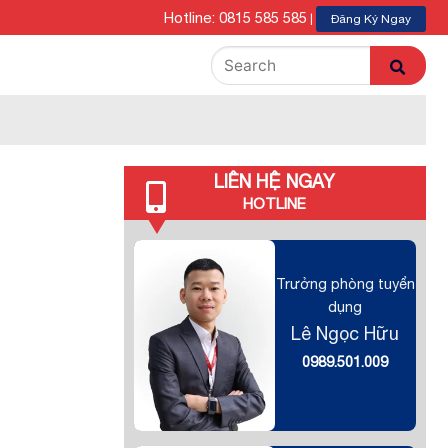
Hotline: 0815 585 585
|
Đăng Ký Ngay
LIÊN HỆ NGAY
HOTLINE
Trưởng phòng tuyển
dụng
Lê Ngọc Hữu
0989.501.009