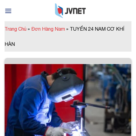
Skip
to
content
Trang Chủ
»
Đơn Hàng Nam
»
TUYỂN 24 NAM CƠ KHÍ
HÀN