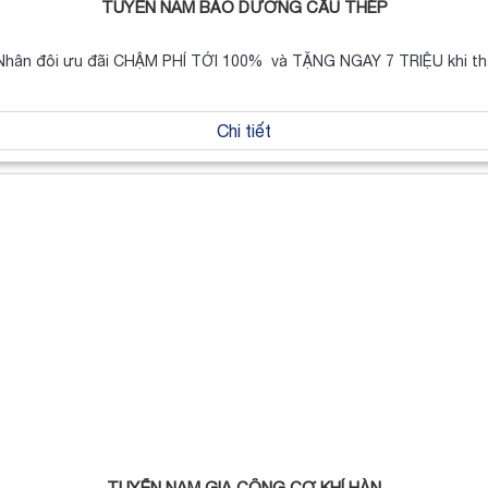
TUYỂN NAM BẢO DƯỠNG CẦU THÉP
! Nhân đôi ưu đãi CHẬM PHÍ TỚI 100% và TẶNG NGAY 7 TRIỆU khi t
Chi tiết
TUYỂN NAM GIA CÔNG CƠ KHÍ HÀN