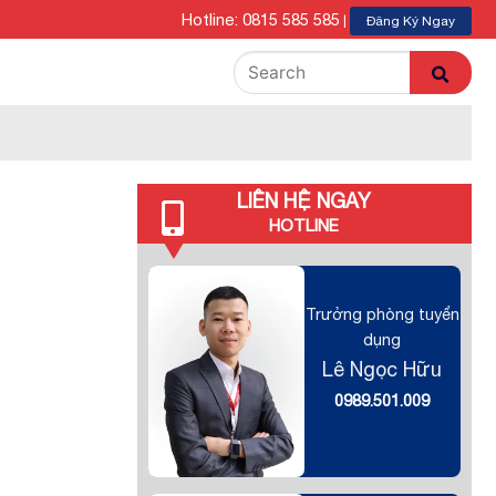
Hotline: 0815 585 585
|
Đăng Ký Ngay
LIÊN HỆ NGAY
HOTLINE
Trưởng phòng tuyển
dụng
Lê Ngọc Hữu
0989.501.009