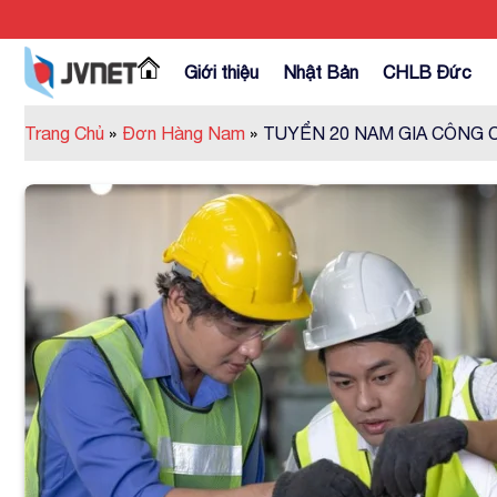
Skip
to
content
Giới thiệu
Nhật Bản
CHLB Đức
Trang Chủ
»
Đơn Hàng Nam
»
TUYỂN 20 NAM GIA CÔNG 