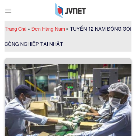
Skip
to
content
Trang Chủ
»
Đơn Hàng Nam
»
TUYỂN 12 NAM ĐÓNG GÓI
CÔNG NGHIỆP TẠI NHẬT